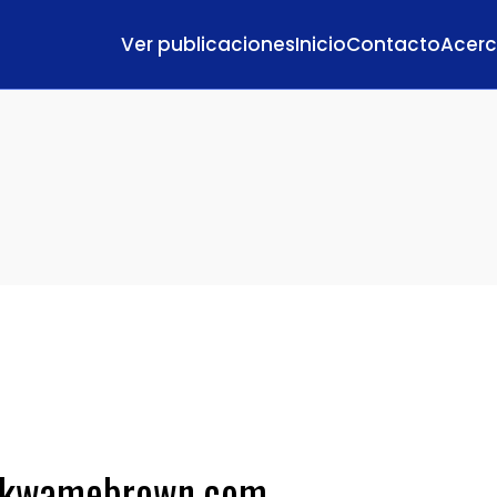
Ver publicaciones
Inicio
Contacto
Acerc
 drkwamebrown.com