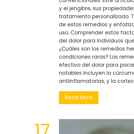
convencionales. Este artícu
y el jengibre, sus propiedad
tratamiento personalizado. 
de estos remedios y enfatiza
uso. Comprender estos facto
del dolor para individuos que
¿Cuáles son los remedios her
condiciones raras? Los reme
efectivo del dolor para paci
notables incluyen la cúrcum
antiinflamatorias, y la corte
Read More
17